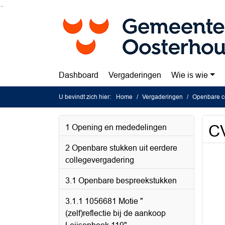
Ga naar de inhoud van deze pagina
Ga naar het zoeken
Ga naar het menu
Dashboard
Vergaderingen
Wie is wie
U bevindt zich hier:
Home
Vergaderingen
Openbare co
CV
1 Opening en mededelingen
2 Openbare stukken uit eerdere
collegevergadering
3.1 Openbare bespreekstukken
3.1.1 1056681 Motie "
(zelf)reflectie bij de aankoop