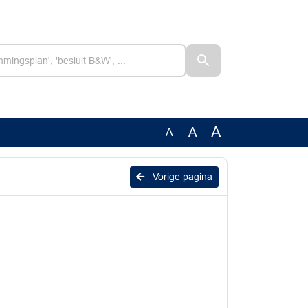
A
A
A
Vorige pagina