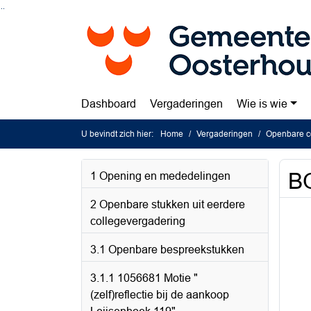
Ga naar de inhoud van deze pagina
Ga naar het zoeken
Ga naar het menu
Dashboard
Vergaderingen
Wie is wie
U bevindt zich hier:
Home
Vergaderingen
Openbare co
BO
1 Opening en mededelingen
2 Openbare stukken uit eerdere
collegevergadering
3.1 Openbare bespreekstukken
3.1.1 1056681 Motie "
(zelf)reflectie bij de aankoop