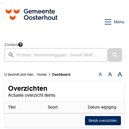
Ga naar de inhoud van deze pagina
Ga naar het zoeken
Ga naar het menu
Menu
Zoeken
A
A
A
U bevindt zich hier:
Home
Dashboard
Overzichten
Actuele overzicht items
Titel
Soort
Datum wijziging
Bekijk overzichten