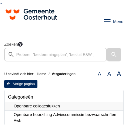
Ga naar de inhoud van deze pagina
Ga naar het zoeken
Ga naar het menu
Menu
Zoeken
A
A
A
U bevindt zich hier:
Home
Vergaderingen
Vorige pagina
Categorieën
Openbare collegestukken
Openbare hoorzitting Adviescommissie bezwaarschriften
Awb