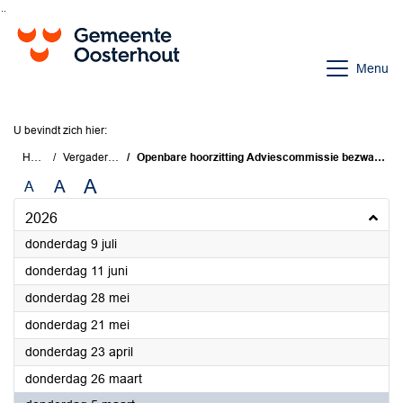
Ga naar de inhoud van deze pagina
Ga naar het zoeken
Ga naar het menu
Menu
U bevindt zich hier:
Home
Vergaderingen
Openbare hoorzitting Adviescommissie bezwaarschriften Awb
A
A
A
2026
2026
donderdag 9 juli
2026
donderdag 11 juni
2026
donderdag 28 mei
2026
donderdag 21 mei
2026
donderdag 23 april
2026
donderdag 26 maart