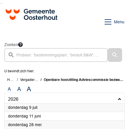
Ga naar de inhoud van deze pagina
Ga naar het zoeken
Ga naar het menu
Menu
Zoeken
U bevindt zich hier:
Home
Vergaderingen
Openbare hoorzitting Adviescommissie bezwaarschriften Awb
A
A
A
2026
2026
donderdag 9 juli
2026
donderdag 11 juni
2026
donderdag 28 mei