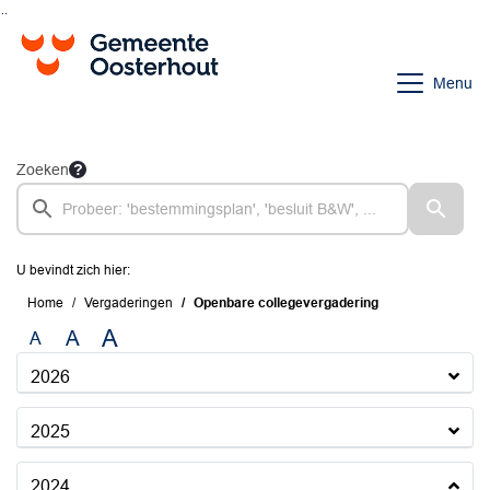
Ga naar de inhoud van deze pagina
Ga naar het zoeken
Ga naar het menu
Menu
Zoeken
U bevindt zich hier:
Home
Vergaderingen
Openbare collegevergadering
A
A
A
2026
2025
2024