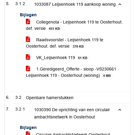
3.1.2
1033087 Leijsenhoek 119 aankoop woning
Bijlagen
Collegenota - Leijsenhoek 119 te Oosterhout.
def. versie
451 KB
Raadsvoorstel - Leijsenhoek 119 te
Oosterhout. def. versie
378 KB
VK_Leijsenhoek 119
61 KB
1.Geredigeerd_Offerte - sloop -VS230661
Leijsenhoek 119 - Oosterhout (woning)
4 MB
3.2
Openbare hamerstukken
3.2.1
1030390 De oprichting van een circulair
ambachtsnetwerk in Oosterhout
Bijlagen
Circulair AmbachtsNetwerk Oosterhout