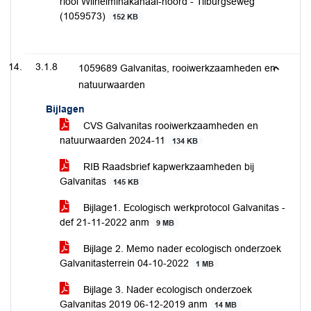
riool Wilhelminakanaal-noord - Tilburgseweg
(1059573)
152 KB
3.1.8
1059689 Galvanitas, rooiwerkzaamheden en
natuurwaarden
Bijlagen
CVS Galvanitas rooiwerkzaamheden en
natuurwaarden 2024-11
134 KB
RIB Raadsbrief kapwerkzaamheden bij
Galvanitas
145 KB
Bijlage1. Ecologisch werkprotocol Galvanitas -
def 21-11-2022 anm
9 MB
Bijlage 2. Memo nader ecologisch onderzoek
Galvanitasterrein 04-10-2022
1 MB
Bijlage 3. Nader ecologisch onderzoek
Galvanitas 2019 06-12-2019 anm
14 MB