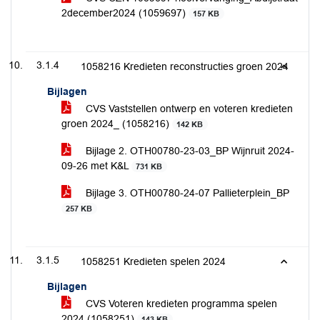
2december2024 (1059697)
157 KB
3.1.4
1058216 Kredieten reconstructies groen 2024
Bijlagen
CVS Vaststellen ontwerp en voteren kredieten
groen 2024_ (1058216)
142 KB
Bijlage 2. OTH00780-23-03_BP Wijnruit 2024-
09-26 met K&L
731 KB
Bijlage 3. OTH00780-24-07 Pallieterplein_BP
257 KB
3.1.5
1058251 Kredieten spelen 2024
Bijlagen
CVS Voteren kredieten programma spelen
2024 (1058251)
143 KB