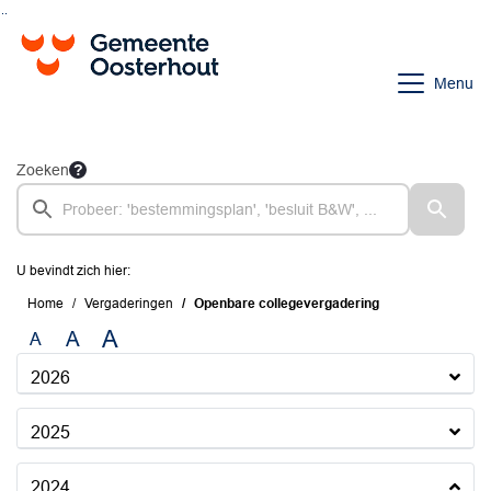
Ga naar de inhoud van deze pagina
Ga naar het zoeken
Ga naar het menu
Menu
Zoeken
U bevindt zich hier:
Home
Vergaderingen
Openbare collegevergadering
A
A
A
2026
2025
2024