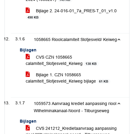
Bijlage 2. 24-016-01_7a_PRES-T_01_v1.0
490 KB
3.1.6
1058665 Rioolcalamiteit Slotjesveld/ Keiweg
Bijlagen
CVS CZN 1058665
calamiteit_Slotjesveld_Keiweg
138 KB
Bijlage 1. CZN 1058665
calamiteit_Slotjesveld_Keiweg bijlage
61 KB
3.1.7
1059573 Aanvraag krediet aanpassing riool
Wilhelminakanaal-Noord - Tilburgseweg
Bijlagen
CVS 241212_Kredietaanvraag aanpassing