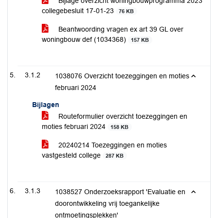
Bijlage overzicht woningbouwprogramma 2023
collegebesluit 17-01-23
76 KB
Beantwoording vragen ex art 39 GL over
woningbouw def (1034368)
157 KB
3.1.2
1038076 Overzicht toezeggingen en moties
februari 2024
Bijlagen
Routeformulier overzicht toezeggingen en
moties februari 2024
158 KB
20240214 Toezeggingen en moties
vastgesteld college
287 KB
3.1.3
1038527 Onderzoeksrapport 'Evaluatie en
doorontwikkeling vrij toegankelijke
ontmoetingsplekken'