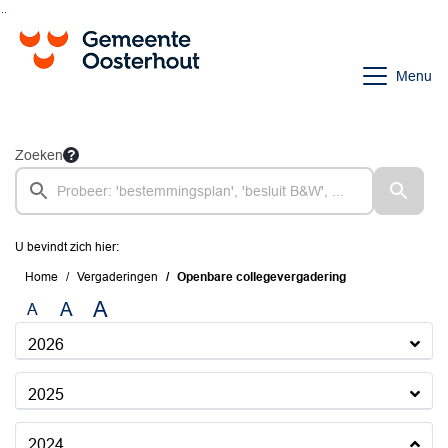
Ga naar de inhoud van deze pagina
Ga naar het zoeken
Ga naar het menu
Menu
Zoeken
U bevindt zich hier:
Home
Vergaderingen
Openbare collegevergadering
A
A
A
2026
2025
2024