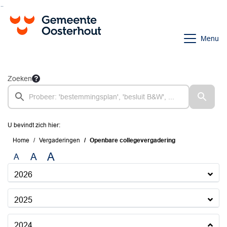
Ga naar de inhoud van deze pagina
Ga naar het zoeken
Ga naar het menu
Menu
Zoeken
U bevindt zich hier:
Home
Vergaderingen
Openbare collegevergadering
A
A
A
2026
2025
2024