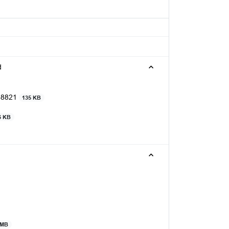
d
038821
135 KB
6 KB
 MB