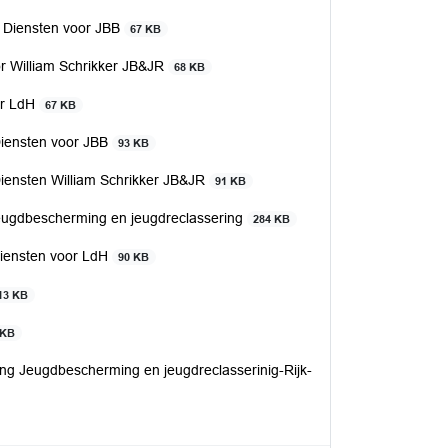
 Diensten voor JBB
67 KB
r William Schrikker JB&JR
68 KB
or LdH
67 KB
Diensten voor JBB
93 KB
iensten William Schrikker JB&JR
91 KB
 jeugdbescherming en jeugdreclassering
284 KB
Diensten voor LdH
90 KB
13 KB
 KB
ing Jeugdbescherming en jeugdreclasserinig-Rijk-