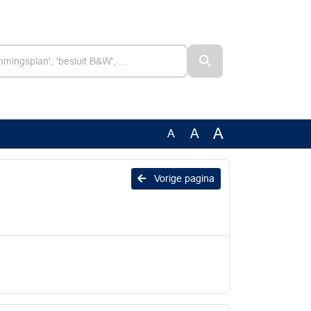
A
A
A
Vorige pagina