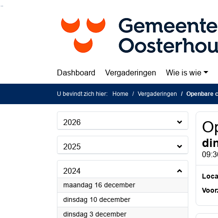
Ga naar de inhoud van deze pagina
Ga naar het zoeken
Ga naar het menu
Dashboard
Vergaderingen
Wie is wie
U bevindt zich hier:
Home
Vergaderingen
Openbare c
2026
Op
di
2025
09:3
2024
Loca
2024
maandag 16 december
Voorz
2024
dinsdag 10 december
2024
dinsdag 3 december