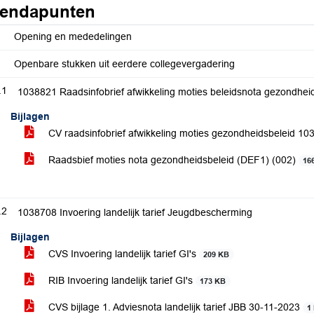
endapunten
Opening en mededelingen
Openbare stukken uit eerdere collegevergadering
.1
1038821 Raadsinfobrief afwikkeling moties beleidsnota gezondhei
Bijlagen
CV raadsinfobrief afwikkeling moties gezondheidsbeleid 1
Raadsbief moties nota gezondheidsbeleid (DEF1) (002)
16
.2
1038708 Invoering landelijk tarief Jeugdbescherming
Bijlagen
CVS Invoering landelijk tarief GI's
209 KB
RIB Invoering landelijk tarief GI's
173 KB
CVS bijlage 1. Adviesnota landelijk tarief JBB 30-11-2023
1