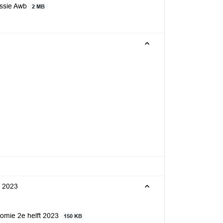
issie Awb
2 MB
t 2023
nomie 2e helft 2023
150 KB