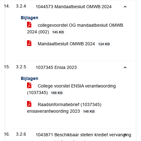
3.2.4
1044573 Mandaatbesluit OMWB 2024
Bijlagen
collegevoorstel OG mandaatbesluit OMWB
2024 (002)
145 KB
Mandaatbesluit OMWB 2024
124 KB
3.2.5
1037345 Ensia 2023
Bijlagen
College voorstel ENSIA verantwoording
(1037345)
188 KB
Raadsinformatiebrief (1037345)
ensiaverantwoording 2023
148 KB
3.2.6
1043871 Beschikbaar stellen krediet vervanging