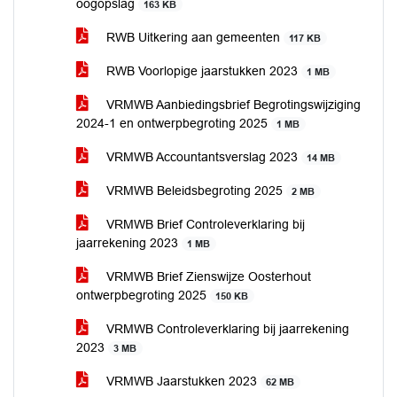
oogopslag
163 KB
RWB Uitkering aan gemeenten
117 KB
RWB Voorlopige jaarstukken 2023
1 MB
VRMWB Aanbiedingsbrief Begrotingswijziging
2024-1 en ontwerpbegroting 2025
1 MB
VRMWB Accountantsverslag 2023
14 MB
VRMWB Beleidsbegroting 2025
2 MB
VRMWB Brief Controleverklaring bij
jaarrekening 2023
1 MB
VRMWB Brief Zienswijze Oosterhout
ontwerpbegroting 2025
150 KB
VRMWB Controleverklaring bij jaarrekening
2023
3 MB
VRMWB Jaarstukken 2023
62 MB