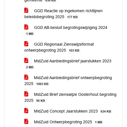
gemeente
838 KB
GGD Reactie op ingekomen richtlijnen
beleidsbegroting 2025
177 KB
GGD AB-besluit begrotingswijziging 2024
1 MB
GGD Regionaal Zienswijzeformat
ontwerpbegroting 2025
103 KB
MidZuid Aanbiedingsbrief jaarstukken 2023
2 MB
MidZuid Aanbiedingsbrief ontwerpbegroting
2025
1003 KB
MidZuid Brief zienswijze Oosterhout begroting
2025
95 KB
MidZuid Concept Jaarstukken 2023
634 KB
MidZuid Ontwerpbegroting 2025
1 MB