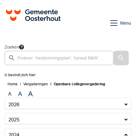
Ga naar de inhoud van deze pagina
Ga naar het zoeken
Ga naar het menu
Menu
Zoeken
U bevindt zich hier:
Home
Vergaderingen
Openbare collegevergadering
A
A
A
2026
2025
2024