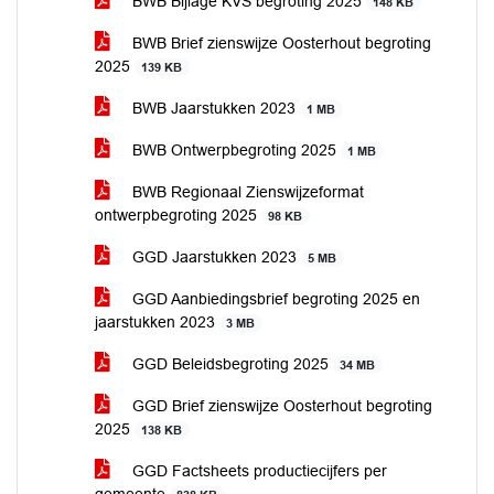
BWB Bijlage KVS begroting 2025
148 KB
BWB Brief zienswijze Oosterhout begroting
2025
139 KB
BWB Jaarstukken 2023
1 MB
BWB Ontwerpbegroting 2025
1 MB
BWB Regionaal Zienswijzeformat
ontwerpbegroting 2025
98 KB
GGD Jaarstukken 2023
5 MB
GGD Aanbiedingsbrief begroting 2025 en
jaarstukken 2023
3 MB
GGD Beleidsbegroting 2025
34 MB
GGD Brief zienswijze Oosterhout begroting
2025
138 KB
GGD Factsheets productiecijfers per