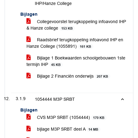
IHP/Hanze College
Bijlagen
Collegevoorstel terugkoppeling infoavond IHP
& Hanze college
153 KB
Raadsbrief terugkoppeling infoavond IHP en
Hanze College (1055891)
161 KB
Bijlage 1 Boekwaarden schoolgebouwen 1ste
termijn IHP
45 KB
Bijlage 2 Financiën onderwijs
207 KB
3.1.9
1054444 M3P SRBT
Bijlagen
CVS M3P SRBT (1054444)
170 KB
bijlage M3P SRBT deel A
14 MB