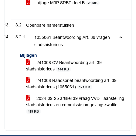
bijlage M3P SRBT deel B
28 MB
3.2
Openbare hamerstukken
3.2.1
1055061 Beantwoording Art. 39 vragen
stadshistoricus
Bijlagen
241008 CV Beantwoording art. 39
stadshistoricus
144 KB
241008 Raadsbrief beantwoording art. 39
stadshistoricus (1055061)
171 KB
2024-09-25 artikel 39 vraag VVD - aanstelling
stadshistoricus en commissie omgevingskwaliteit
119 KB