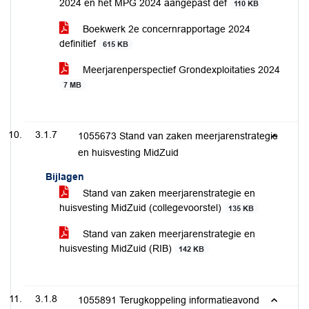
2024 en het MPG 2024 aangepast def
110 KB
Boekwerk 2e concernrapportage 2024
definitief
615 KB
Meerjarenperspectief Grondexploitaties 2024
7 MB
3.1.7
1055673 Stand van zaken meerjarenstrategie
en huisvesting MidZuid
Bijlagen
Stand van zaken meerjarenstrategie en
huisvesting MidZuid (collegevoorstel)
135 KB
Stand van zaken meerjarenstrategie en
huisvesting MidZuid (RIB)
142 KB
3.1.8
1055891 Terugkoppeling informatieavond