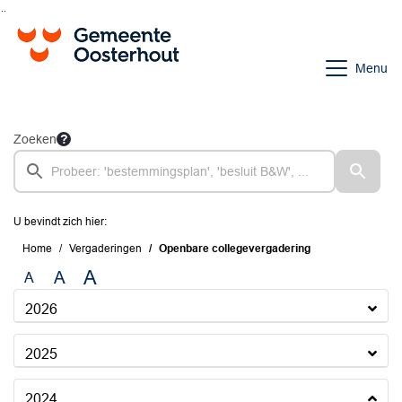
Ga naar de inhoud van deze pagina
Ga naar het zoeken
Ga naar het menu
Menu
Zoeken
U bevindt zich hier:
Home
Vergaderingen
Openbare collegevergadering
A
A
A
2026
2025
2024