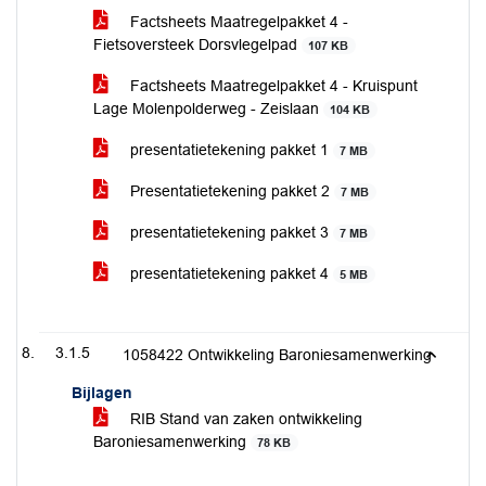
Factsheets Maatregelpakket 4 -
Fietsoversteek Dorsvlegelpad
107 KB
Factsheets Maatregelpakket 4 - Kruispunt
Lage Molenpolderweg - Zeislaan
104 KB
presentatietekening pakket 1
7 MB
Presentatietekening pakket 2
7 MB
presentatietekening pakket 3
7 MB
presentatietekening pakket 4
5 MB
3.1.5
1058422 Ontwikkeling Baroniesamenwerking
Bijlagen
RIB Stand van zaken ontwikkeling
Baroniesamenwerking
78 KB