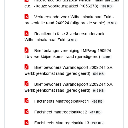
RIB.Verkeersonderzoek Wilhelminakanaal Zuid
e.o.. - keuze voorkeurspakket (1056278)
169 KB
Verkeersonderzoek Wilhelminakanaal Zuid -
presentatie raad 240924 (uitgebreide versie)
2 MB
Reactienota fase 3 verkeersonderzoek
Wilhelminakanaal Zuid
4 MB
Brief belangenvereniging LMPweg 190924
t.b.v. werkbijeenkomst raad (geredigeerd)
3 MB
Brief bewoners Warandepoort 200924 t.b.v.
werkbijeenkomst raad (geredigeerd)
592 KB
Brief bewoners Warandepoort 220924 t.b.v.
werkbijeenkomst raad (geredigeerd)
919 KB
Factsheets Maatregelpakket 1
426 KB
Factsheet maatregelpakket 2
417 KB
Factsheets Maatregelpakket 3
243 KB