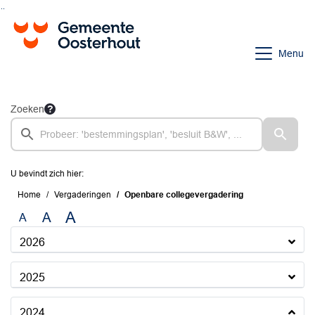
Ga naar de inhoud van deze pagina
Ga naar het zoeken
Ga naar het menu
Menu
Zoeken
U bevindt zich hier:
Home
Vergaderingen
Openbare collegevergadering
A
A
A
2026
2025
2024