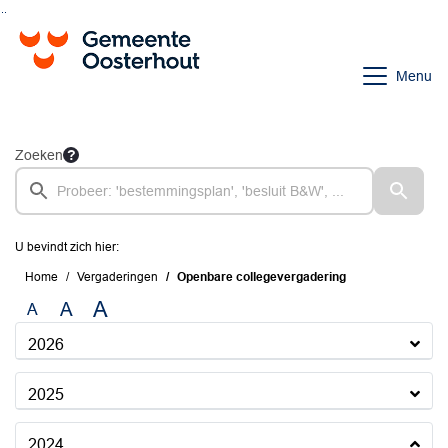
Ga naar de inhoud van deze pagina
Ga naar het zoeken
Ga naar het menu
Menu
Zoeken
U bevindt zich hier:
Home
Vergaderingen
Openbare collegevergadering
A
A
A
2026
2025
2024