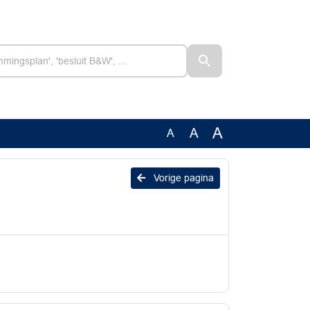
A
A
A
Vorige pagina