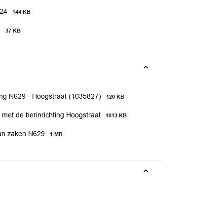
024
144 KB
e
37 KB
ang N629 - Hoogstraat (1035827)
120 KB
met de herinrichting Hoogstraat
1013 KB
van zaken N629
1 MB