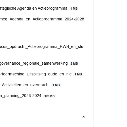
rategische Agenda en Actieprogramma
1 MB
gischeg_Agenda_en_Actieprogramma_2024-2028
_Focus_opdracht_Actieprogramma_RWB_en_stu
_governance_regionale_samenwerking
2 MB
orteermachine_Uitsplitsing_oude_en_nie
1 MB
_Activiteiten_en_overdracht
1 MB
en_planning_2023-2024
495 KB