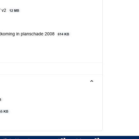
f v2
12 MB
etkoming in planschade 2008
614 KB
B
55 KB