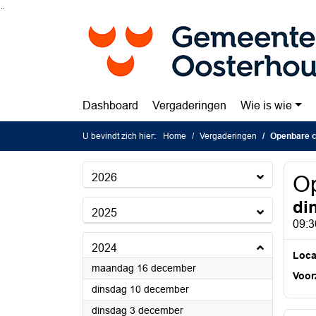
Ga naar de inhoud van deze pagina
Ga naar het zoeken
Ga naar het menu
Dashboard
Vergaderingen
Wie is wie
U bevindt zich hier:
Home
Vergaderingen
Openbare c
2026
Op
di
2025
09:3
2024
Loca
2024
maandag 16 december
Voorz
2024
dinsdag 10 december
2024
dinsdag 3 december