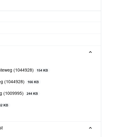
steweg (1044928)
154 KB
eg (1044928)
166 KB
eg (1009995)
244 KB
82 KB
st