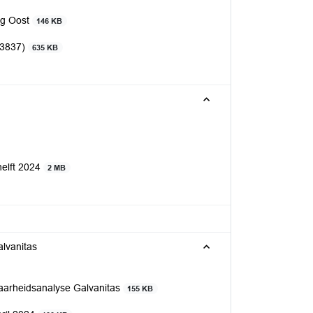
rg Oost
146 KB
43837)
635 KB
helft 2024
2 MB
lvanitas
aarheidsanalyse Galvanitas
155 KB