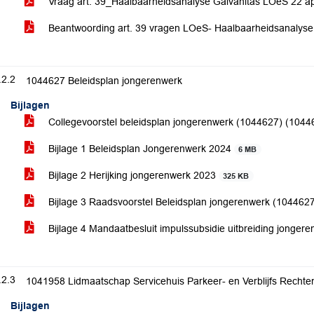
Vraag art. 39_Haalbaarheidsanalyse Galvanitas LOeS 22 ap
Beantwoording art. 39 vragen LOeS- Haalbaarheidsanalyse
.2.2
1044627 Beleidsplan jongerenwerk
Bijlagen
Collegevoorstel beleidsplan jongerenwerk (1044627) (104
Bijlage 1 Beleidsplan Jongerenwerk 2024
6 MB
Bijlage 2 Herijking jongerenwerk 2023
325 KB
Bijlage 3 Raadsvoorstel Beleidsplan jongerenwerk (104462
Bijlage 4 Mandaatbesluit impulssubsidie uitbreiding jonge
.2.3
1041958 Lidmaatschap Servicehuis Parkeer- en Verblijfs Rechte
Bijlagen