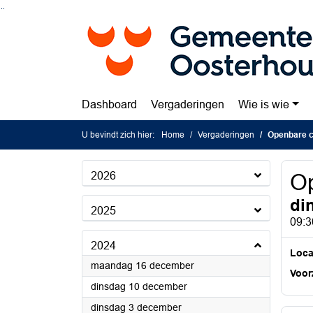
Ga naar de inhoud van deze pagina
Ga naar het zoeken
Ga naar het menu
Dashboard
Vergaderingen
Wie is wie
U bevindt zich hier:
Home
Vergaderingen
Openbare c
2026
Op
di
2025
09:3
2024
Loca
2024
maandag 16 december
Voorz
2024
dinsdag 10 december
2024
dinsdag 3 december