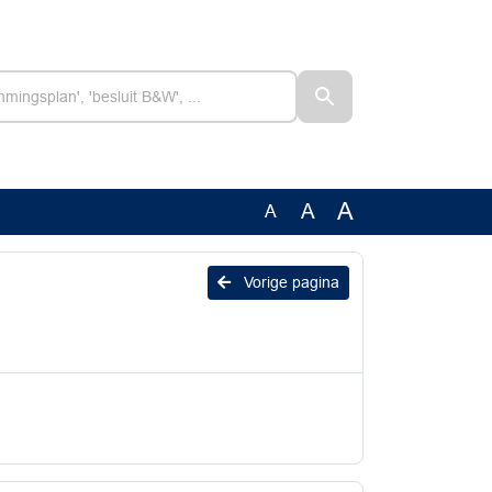
A
A
A
Vorige pagina