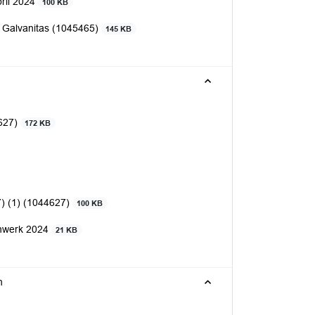
ril 2024
100 KB
 Galvanitas (1045465)
145 KB
4627)
172 KB
7) (1) (1044627)
100 KB
renwerk 2024
21 KB
n